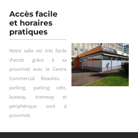
Accès facile
et horaires
pratiques
Notre salle est très facile
d’accès grâce à sa
proximité avec le Centre
Commercial Beaulieu :
parking, parking vélo,
busway, tramway et
périphérique sont à
proximité.