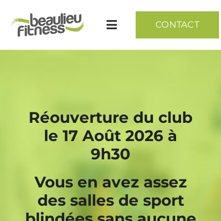
Skip
to
CONTACT
Toggle
content
Navigation
Accueil
Cardio – Muscu – Zone libre
Réouverture du club
le 17 Août 2026 à
Suivi complet
9h30
Bilans – Nutrition
Vous en avez assez
des salles de sport
Coaching perso
blindées sans aucune