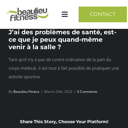
Skip
to
CONTACT
Toggle
content
Navigation
J’ai des problèmes de santé, est-
ce que je peux quand-même
Accueil
venir à la salle ?
Tant qu’il n’y a pas de contre indication de la part du
Cardio – Muscu – Zone libre
corps médical, il est tout à fait possible de pratiquer une
activité sportive.
Suivi complet
By
Beaulieu Fitness
|
March 24th, 2023
|
0 Comments
Bilans – Nutrition
Coaching perso
Share This Story, Choose Your Platform!